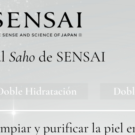
al
Saho
de SENSAI
Doble Hidratación
Dobl
mpiar y purificar la piel e